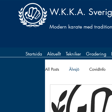
W.K.K.A. Sveri
Modern karate med traditione
Startsida
Aktuellt
Tekniker
Gradering
All Posts
Älvsjö
CovidInfo