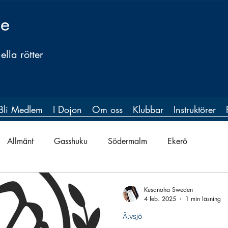
ge
lla rötter
Bli Medlem
I Dojon
Om oss
Klubbar
Instruktörer
Allmänt
Gasshuku
Södermalm
Ekerö
Kusanoha Sweden
4 feb. 2025
1 min läsning
Älvsjö