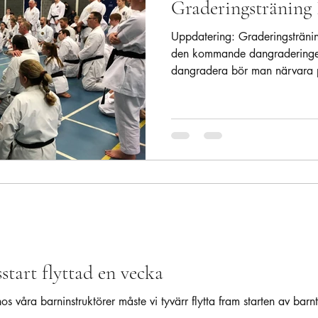
Graderingsträning 
Uppdatering: Graderingsträn
den kommande dangraderingen
dangradera bör man närvara 
start flyttad en vecka
s våra barninstruktörer måste vi tyvärr flytta fram starten av barn