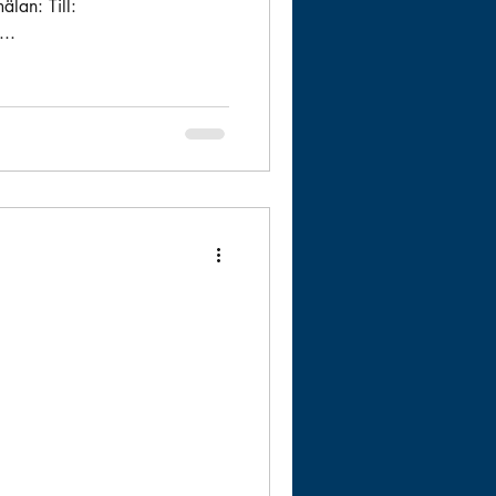
älan: Till:
..