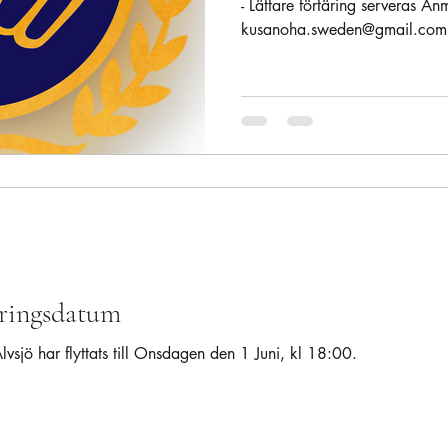
- Lättare förtäring serveras Anm
kusanoha.sweden@gmail.com.
eringsdatum
vsjö har flyttats till Onsdagen den 1 Juni, kl 18:00.