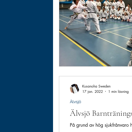
Kusanoha Sweden
17 jan. 2022
1 min läsning
Älvsjö
Älvsjö Barntränings
På grund av hög sjukfrånvaro ho