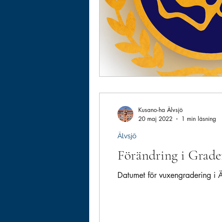
Kusano-ha Älvsjö
20 maj 2022
1 min läsning
Älvsjö
Förändring i Grad
Datumet för vuxengradering i Äl