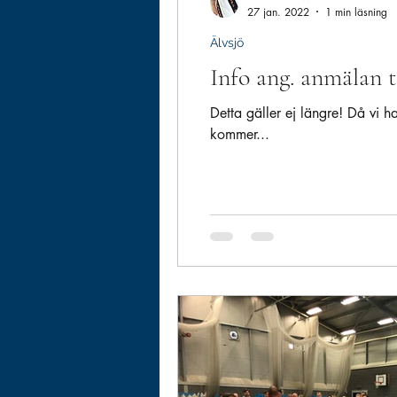
27 jan. 2022
1 min läsning
Älvsjö
Info ang. anmälan ti
Detta gäller ej längre! Då vi ha
kommer...