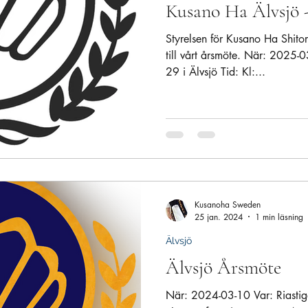
Kusano Ha Älvsjö 
Styrelsen för Kusano Ha Shito
till vårt årsmöte. När: 2025
29 i Älvsjö Tid: Kl:...
Kusanoha Sweden
25 jan. 2024
1 min läsning
Älvsjö
Älvsjö Årsmöte
När: 2024-03-10 Var: Riastigen 10 i Älvsjö Tid: Kl: 14:00