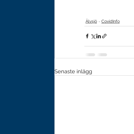
Älvsjö
CovidInfo
Senaste inlägg