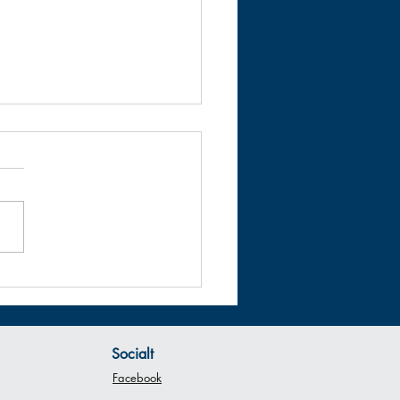
dring i Graderingsdatum
et för vuxengradering i
ö har flyttats till Onsdagen
 Juni, kl 18:00.
Socialt
Facebook