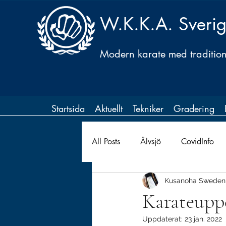
W.K.K.A. Sveri
Modern karate med traditione
Startsida
Aktuellt
Tekniker
Gradering
All Posts
Älvsjö
CovidInfo
Kusanoha Sweden
Karateuppeh
Uppdaterat:
23 jan. 2022