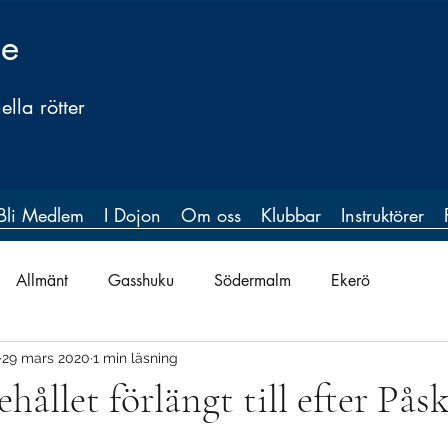
ge
lla rötter
Bli Medlem
I Dojon
Om oss
Klubbar
Instruktörer
Allmänt
Gasshuku
Södermalm
Ekerö
29 mars 2020
1 min läsning
ållet förlängt till efter Pås