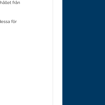
ållet från 
dessa för 