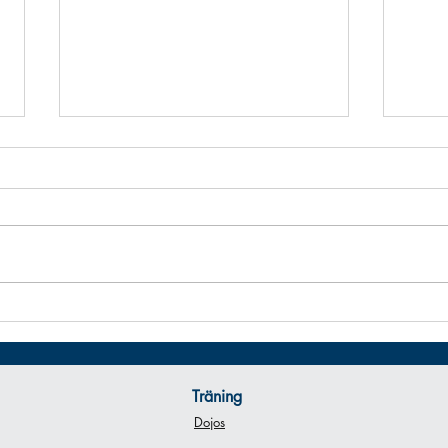
Förän
Datum
Älvsj
den 1
Älvsjö Årsmöte
Träning
Dojos