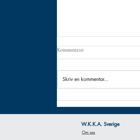
Kommentarer
Skriv en kommentar...
Kusano Ha Älvsjö - Årsmöte
W.K.K.A. Sverige
Om oss