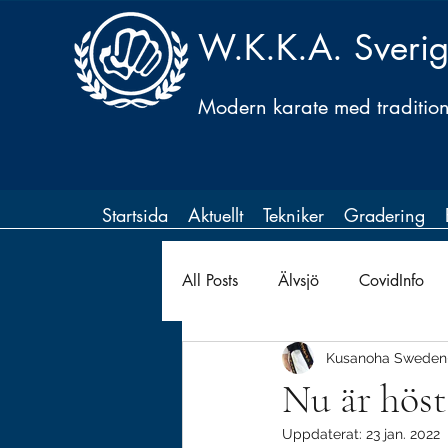
W.K.K.A. Sveri
Modern karate med traditione
Startsida
Aktuellt
Tekniker
Gradering
All Posts
Älvsjö
CovidInfo
Kusanoha Sweden
Nu är höst
Uppdaterat:
23 jan. 2022