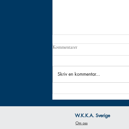
Kommentarer
Skriv en kommentar...
Kusano Ha Älvsjö - Årsmöte
W.K.K.A. Sverige
Om oss