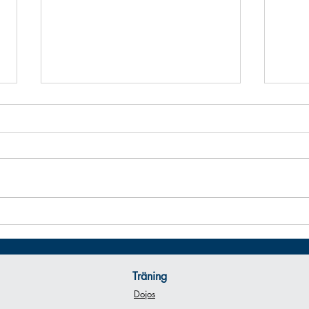
Förän
Datum
Älvsj
den 1
Älvsjö Årsmöte
Träning
Dojos