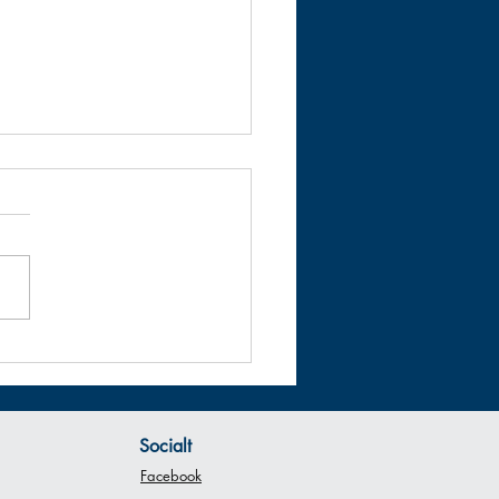
dring i Graderingsdatum
et för vuxengradering i
ö har flyttats till Onsdagen
 Juni, kl 18:00.
Socialt
Facebook