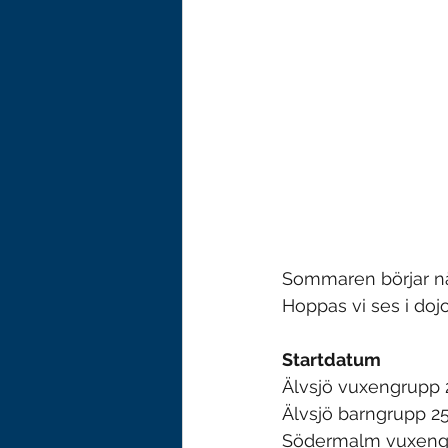
Sommaren börjar när
Hoppas vi ses i doj
Startdatum
Älvsjö vuxengrupp 2
Älvsjö barngrupp 25:
Södermalm vuxengru