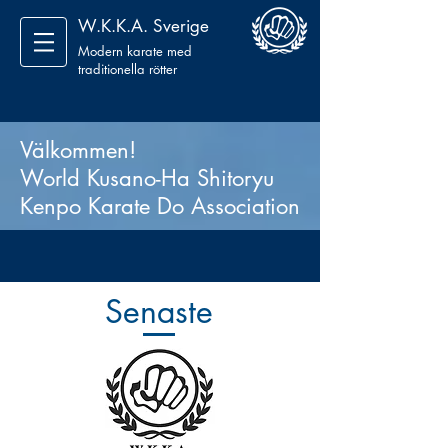
W.K.K.A. Sverige
Modern karate med
traditionella rötter
Välkommen!
World Kusano-Ha Shitoryu
Kenpo Karate Do Association
Senaste