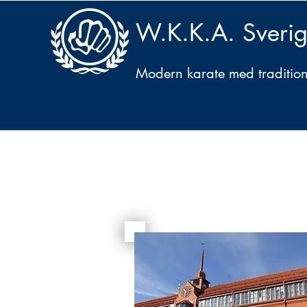
W.K.K.A. Sveri
Modern karate med traditione
Startsida
Aktuellt
Tekniker
Gradering