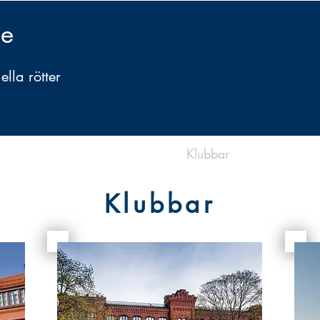
ge
lla rötter
Bli Medlem
I Dojon
Om oss
Klubbar
Instruktörer
Klubbar