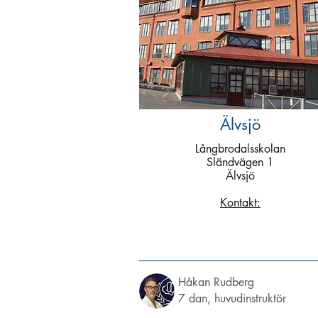
Älvsjö
Långbrodalsskolan
Sländvägen 1
Älvsjö
Kontakt:
Håkan Rudberg
7 dan, huvudinstruktör