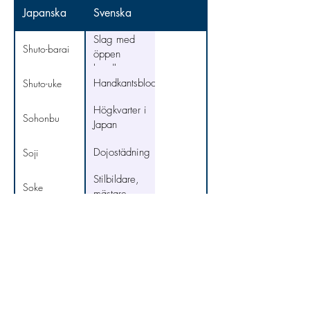
Japanska
Svenska
Slag med
Shuto-barai
öppen
handkant
Handkantsblockering
Shuto-uke
Högkvarter i
Sohonbu
Japan
Dojostädning
Soji
Stilbildare,
Soke
mästare
Rakt fram
Sokumen
spark med
sokuto geri
fotens
Fotens
kantsida
Sokuto
ytterkant
Utifrån & in
Soto