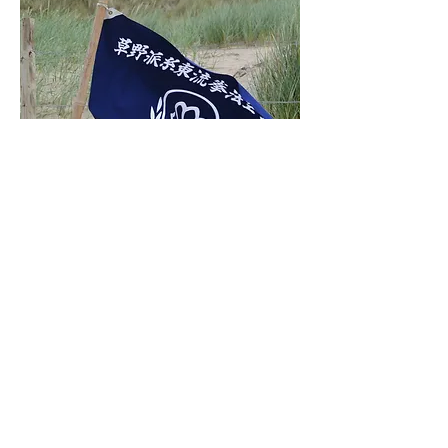
W.K.K.A. Sverige
Träning
© World Kusano-Ha Shitoryu Kenpo
Karate-Do Association (W.K.K.A.)