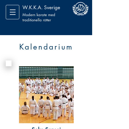
W.K.K.A. Sverige
Modern karate med
traditionella rötter
Kalendarium