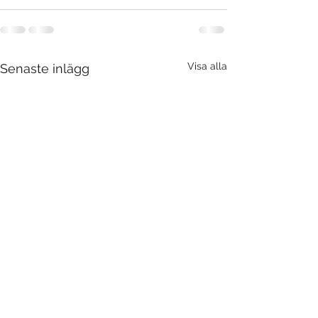
Visa alla
Senaste inlägg
Förändring i