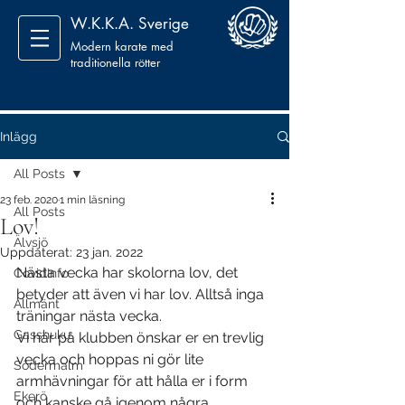
W.K.K.A. Sverige
Modern karate med
traditionella rötter
Inlägg
All Posts
23 feb. 2020
1 min läsning
All Posts
Lov!
Älvsjö
Uppdaterat:
23 jan. 2022
Nästa vecka har skolorna lov, det 
CovidInfo
betyder att även vi har lov. Alltså inga 
Allmänt
träningar nästa vecka.
Gasshuku
Vi här på klubben önskar er en trevlig 
vecka och hoppas ni gör lite 
Södermalm
armhävningar för att hålla er i form 
Ekerö
och kanske gå igenom några 