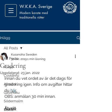
W.K.K.A. Sverige
Modern karate med
traditionella rötter
Inlägg
All Posts
Kusanoha Sweden
All Posts
30 okt. 2019
1 min läsning
Gradering
Älvsjö
Uppdaterat:
23 jan. 2022
CovidInfo
Innan du vet ordet av är det dags för 
Allmänt
gradering igen. Info om avgifter hittar 
du 
här
. 
Gasshuku
OBS: anmälan 30 min innan. 
Södermalm
Älvsjö
Ekerö