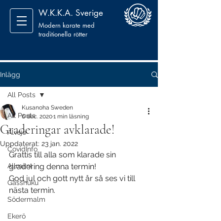
W.K.K.A. Sverige
Modern karate med
traditionella rötter
Inlägg
All Posts
Kusanoha Sweden
All Posts
6 dec. 2020
1 min läsning
Graderingar avklarade!
Älvsjö
Uppdaterat:
23 jan. 2022
CovidInfo
Grattis till alla som klarade sin 
Allmänt
gradering denna termin!
God jul och gott nytt år så ses vi till 
Gasshuku
nästa termin.
Södermalm
Ekerö