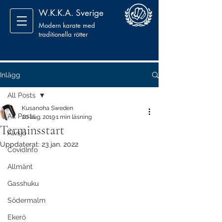
W.K.K.A. Sverige
Modern karate med
traditionella rötter
Inlägg
All Posts
Kusanoha Sweden
All Posts
20 aug. 2019
1 min läsning
Terminsstart
Älvsjö
Uppdaterat:
23 jan. 2022
CovidInfo
Allmänt
Gasshuku
Södermalm
Ekerö