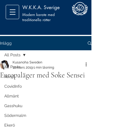
W.K.K.A. Sverige
Modern karate med
traditionella rötter
Inlägg
All Posts
Kusanoha Sweden
All Posts
10 mars 2019
1 min läsning
Europaläger med Soke Sensei
Älvsjö
CovidInfo
Allmänt
Gasshuku
Södermalm
Ekerö